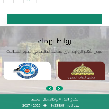
روابط تهمك
عرض لأهم الروابط التى تساعد الطلاب في جميع المجالات
حقوق النشر © م/خالد رجائي يوسف
عدد الزوار 14238981
2026 / 2027