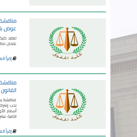
مناقشة ر
عوض بلا
تعقد كلية 
عثمان صالح. وذلك يوم الا
إقرأ الم
مناقشة ر
القانون 
مناقشة رس
تحت إشراف
الثانية عشر
إقرأ الم