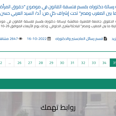
سالة دكتوراه بقسم فلسفة القانون في موضوع "حقوق المرأة بين 
ا بين المغرب ومصر" تحت إشراف كلٍ من: أ.د/ السيد العربي حسن
 الحقوق جامعة القاهرة مناقشة لرسالة دكتوراه بقسم فلسفة القانون في موضوع "
ين المغرب ومصر" للباحثة/بشرى الحلوفي. وذلك يوم الأربعاء الموافق 26-10-2022 الساعة الرابعة عصرًا بمقر الكلية بقاعة المؤتمرات
زيد
قسم رسائل الماجستير والدكتوراه
2022-10-16
2647 مشاهدة
2
...
26
27
28
29
30
31
32
33
34
3
روابط تهمك