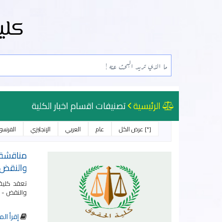
كلي
الرئيسية
تصنيفات اقسام اخبار الكلية
[*] عرض الكل
عام
العربي
الإنجليزي
الفرنس
مناقشة 
والنقض- 
تعقد كلية
والنقض - دراسة م
إقرأ الم