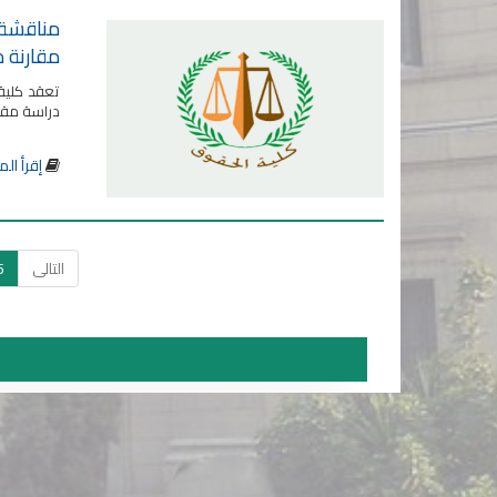
مناقشة ر
مقارنة م
تعقد كلية
دراسة مقارنة ما ب
إقرأ الم
التالى
5