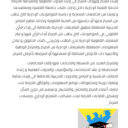
إنشاء المركز ويهدف المركز الي إجراء البحوث القانونية والميدانية اللازمة
لخدمة التنمية الإدارية داخل إدارات كليات جامعة القاهرة ومعاهدها
وغيرها من الجامعات المصرية و دراسة الموضوعات الإدارية التي يطلب
من المركز بحثها أو دراستها من الناحية القانونية وكذلك تنظيم البرامج
التدريبية المتعلقة بتطبيق التشريعات الإدارية بالاضافة الي إبداء الرأي
القانوني في الموضوعات التي يطلب من المركز أبداء الرأي فيها و نشر
المعارف القانونية الإدارية لدي الطلاب وخريجي كليات الحقوق و تبادل
المعلومات المتعلقة بالتشريعات الإدارية بين المركز والمراكز الوطنية
والأجنبية ذات الأغراض المماثلة أو المشابهة أو المرتبطة بأغراض المركز.
وللمركز العديد من الانشطة والخدمات منها إلقاء المحاضرات
المتخصصة و عقد الاجتماعات والمؤتمرات والندوات العلمية و إعداد
الحلقات الدراسية و البرامج والدورات التدريبية بالاضافة الي إنشاء مكتبة
ونشرة دورية ومحفوظات لوضع المعلومات والوثائق اللازمة تحت
تصرف أعضاء المركز والباحثين والمتدربين وغيرهم من ذوي الشأن
وتشكيل اللقاءات اللازمة لبحث مشكلات التشريع الإداري مراسلات
المركز