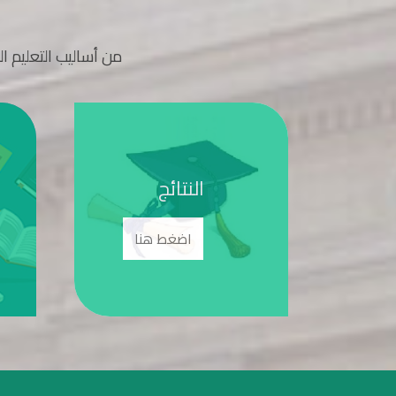
من أساليب التعليم ال
س
النتائج
ا
اضغط هنا