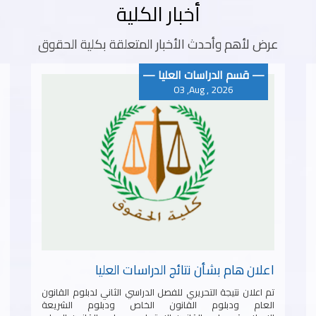
أخبار الكلية
عرض لأهم وأحدث الأخبار المتعلقة بكلية الحقوق
— قسم عام —
03 ,Aug , 2026
دورة بعنوان الوسائل العلمية الحديثة في الإثبات
الجنائي من ١٦-٨-٢٠٢٦ حتى ٢٠-٨-٢٠٢٦