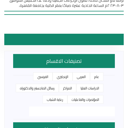
تزامنًا مع امتحان مادة/ قانون الإجراءات الجنائية وذلك غدًا الخميس الموافق
٣-٨-٢٠٢٣م الساعة الحادية عشرة صباحًا بمقر الكلية بجامعة القاهرة.
تصنيفات الاقسام
عام
العربي
الإنجليزي
الفرنسي
الدراسات العليا
المراكز
رسائل الماجستير والدكتوراه
المؤتمرات والفاعليات
رعاية الشباب