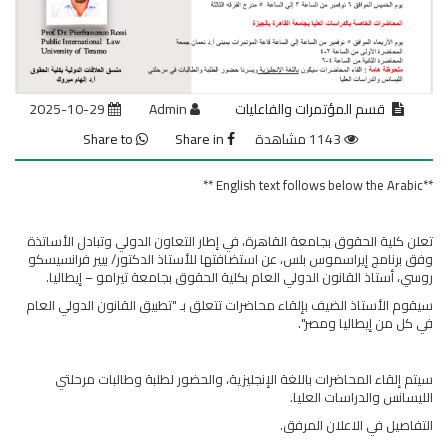
قسم المؤتمرات والفاعليات
Admin
2025-10-29
1143 مشاهدة
Share in
Share to
**English text follows below the Arabic **
تعلن كلية الحقوق بجامعة القاهرة، في إطار التعاون الدولي وتبادل الأساتذة
وفق برنامج إيراسموس بلس، عن استضافتها للأستاذ الدكتور/ بيير فرانسيسكو
روسي، أستاذ القانون الدولي العام بكلية الحقوق بجامعة تيرامو – إيطاليا.
​سيقوم الأستاذ الضيف بإلقاء محاضرات تتعلق بـ "تطبيق القانون الدولي العام
في كل من إيطاليا ومصر".
سيتم إلقاء المحاضرات باللغة الإنجليزية، والحضور لطلبة وطالبات مرحلتي
الليسانس والدراسات العليا.
التفاصيل في الاعلان المرفق.