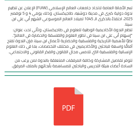
تسر الأمانة العامة لاتحاد جامعات العالم الإسلامي (FUIW) الإعلان عن تنظيم
ندوة دولية كبرى في مدينة دوشنبه، طاجيكستان، وذلك يومي 4 و 5 نوفمبر
2025، احتفاءً بالذكرى الـ 1045 لميلاد العالم الموسوعي الشهير أبي علي ابن
سينا.
تنظم الندوة الأكاديمية الوطنية للعلوم في طاجيكستان، وتأتي تحت عنوان:
"إسهام أبي علي ابن سينا في تطور العلوم والفلسفة والحضارة في العالم".
نظرًا للأهمية التاريخية والفلسفية والحضارية لأعمال ابن سينا، فإن الندوة تفتح
آفاقًا واسعة للباحثين والأكاديميين في مختلف التخصصات، بما في ذلك العلوم
الإنسانية والفلسفية التي تلامس مجال القانون والفكر القانوني والاجتماعي.
تتوفر تفاصيل المشاركة وكافة المرفقات المتعلقة بالندوة لمن يرغب من
السادة أعضاء هيئة التدريس والباحثين للمساهمة بأبحاثهم بالملف المرفق.