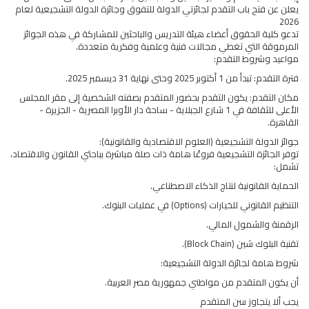
يعلن عن فتح باب التقدم لجائزتي الدولة للتفوق وجائزة الدولة التشجيعية لعام
2026
تدعو كلية الحقوق أعضاء هيئة التدريس والباحثين للمشاركة في هذه الجوائز
المرموقة التي تغطي مجالات فنية وعلمية وفكرية متعددة.
مواعيد وشروط التقدم:
فترة التقدم: تبدأ من 1 أكتوبر 2025 وحتى نهاية 31 ديسمبر 2025.
مكان التقدم: يكون التقدم بحضور المتقدم بصفته الشخصية إلى مقر المجلس
الأعلى للثقافة في 1 شارع الجبلاية - ساحة دار الأوبرا المصرية - الجزيرة -
القاهرة.
جوائز الدولة التشجيعية (العلوم الاقتصادية والقانونية):
توفر الجائزة التشجيعية فروعًا هامة ذات صلة مباشرة بباحثي القانون والاقتصاد،
تشمل:
الحماية القانونية لنتاج الذكاء الاصطناعي.
التنظيم القانوني للخيارات (Options) في عمليات البنوك.
الرقمنة والشمول المالي.
تقنية البلوك شين (Block Chain).
شروط هامة لجائزة الدولة التشجيعية:
أن يكون المتقدم من مواطني جمهورية مصر العربية.
يجب ألا يتجاوز سن المتقدم