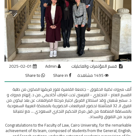
قسم المؤتمرات والفاعليات
Admin
2025-02-01
1495 مشاهدة
Share in
Share to
ألف مبروك لكلية الحقوق - جامعة القاهرة لفوز فريقها المكون من طلبة
القسم العام - الانجليزي - الفرنسي تحت اشراف أكاديمي من د. إلهام مبروك و
د. سمير شعبان وقد استطاع الفريق اجتياز مرحلة المرافعات عن بعد ليكون من
الفرق الـ 32 المتأهلة لحضور المرافعات الحضورية بالمملكة العربية السعودية
بالمسابقة المنظمة من قبل مركز التحكيم التجاري السعودي ... مع تمنياتنا
بمزيد من التفوق والسداد.
Congratulations to the Faculty of Law, Cairo University, for the remarkable
achievement of its team, composed of students from the General, English,
and French sections, under the esteemed academic supervision of Dr.