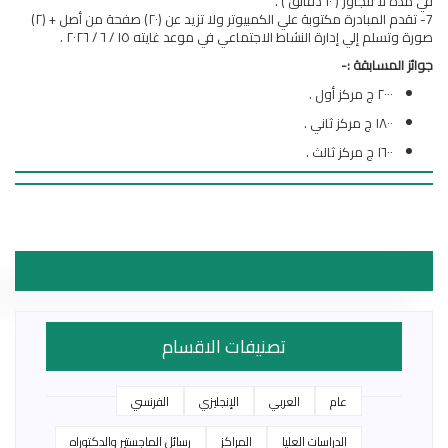
في مدة لا تتجاوز ( ١٠ دقائق ) .
7- تقدم المبادرة مكتوبة علي الكمبيوتر ولا تزيد عن (٢٠) صفحة من أصل + (٢)
صورة وتسلم إلي إدارة النشاط الاجتماعي في موعد غايته ١٥ / ٦ / ٢٠٢٦ .
جوائز المسابقة :-
٢٠٠٠ ج مركز أول .
١٨٠٠ ج مركز ثاني .
١٦٠٠ ج مركز ثالث .
تصنيفات الاقسام
عام
العربي
الإنجليزي
الفرنسي
الدراسات العليا
المراكز
رسائل الماجستير والدكتوراه