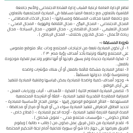
تنظم الإدارة العامة لرعاية الشباب إدارة النشاط الاجتماعي والأسر جامعة
القاهرة بالتعاون مع جامعة المنيا مسابقة في المبادرة المجتمعية بالتعاون
مع جامعة المنيا مجالات المسابقة ومساراتها :- ( مجال الذكاء الاصطناعي -
المجال الاجتماعي - المجال البيئي - مجال الثقافة والهوية - المجال الصحي -
المجال التعليمي - المجال الاقتصادي - مجال الفنون - مجال السياحة - مجال
ريادة الأعمال - مجال قادرون باختلاف - المجال الرياضي ) .
شروط المسابقة :-
1- أن تكون المبادرة نابعة من احتياجات المجتمع وذات عائد متوقع ملموس
علي المجتمع والبيئة وترتبط بأحد أهداف رؤية مصر ٢٠٣٠ .
2- فكرة المبادرة جديدة ولم يسبق طرحها أو أنها تطوير وتدعيم لفكرة موجودة
بالفعل .
3- تعالج المبادرة مشكلة قائمة بالفعل أو أن هناك مؤشرات واضحه
وملموسة تؤكد حدوثها مستقبلاً .
4- وجود أهداف كمية واضحة للمبادرة يمكن قياسها وقابلية المبادرة للتنفيذ
علي أرض الواقع .
5- تتضمن المبادرة العناصر الآتية ( الفكرة - الأهداف - آليات وإجراءات العمل -
الميزانية المقترحة التقديرية لتنفيذ المبادرة - الفئة أو الشريحة المجتمعية
المستهدفة - النتائج المتوقع الوصول إليها - عوامل النجاح الأساسية للمبادرة -
تحديد النطاق الجغرافي لتنفيذ المبادرة سواء حي أو قرية أو مركز أو محافظة -
المدة الزمنية اللازمة لتنفيذ المبادرة - أوجه الدعم للمبادرة :- ( قطاع خاص -
قطاع حكومي - مؤسسات مجتمع مدني - تمويل شخصي ) .
6- تقدم المبادرة من خلال فريق عمل مكون من ( طالب + طالبة ) ويقوم
الفريق بعرضها علي جهاز داتا شو أو سبورة تفاعلية أمام لجنة التحكيم المختصة