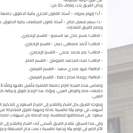
وكان الفريق تحت إشراف كلاً من:
- أ.د/ إلهام مبروك – أستاذ القانون التجاري بكلية الحقوق، جامعة 
-.د/ سمير شعبان صالح – أستاذ قانون المرافعات بكلية الحقوق، 
ويضم الفريق المشارك:
- الطالب/ باسم عادل عبد السميع - القسم الإنجليزي.
- الطالب/ أحمد مصطفى حسن - القسم الإنجليزي.
- الطالب/ عمر محمد عجمي - القسم الإنجليزي.
- الطالب/ ضياء المجاهد العروسي - القسم العام.
- الطالبة/ شهد مجدي سعيد - القسم الفرنسي.
- الطالبة/ چومانا مختار حافظ - القسم الفرنسي.
وتعكس هذه النتيجة التزام جامعة القاهرة بتأهيل طلابها وفقًا لأعل
جامعات مصر والوطن العربي، ويؤكد هذا الإنجاز تفوق وعراقة كلي
العربي.
ويتوجه الفريق بكل الشكر والتقدير إلى المركز السعودي للتحكيم ا
أسهمت في توفير بيئة تنافسية عادلة ومهنية للفرق المشاركة من م
سعود على استضافتها للمنافسة، وما قدمته من تسهيلات لضمان 
وفي هذا السياق، يتقدم الفريق بأسمى آيات الشكر والتقدير إل
الأثر الكبير في توفير بيئة إيجابية تنافسية دعمت نجاح المسابقة وعز