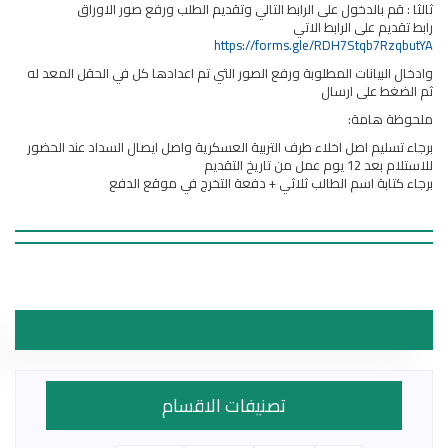
ثالثا : قم بالدخول على الرابط التالي وتقديم الطلب ورفع صور الاوراق
رابط تقديم على الرابط الاتي
https://forms.gle/RDH7Stqb7RzqbutYA
وادخال البيانات المطلوبة ورفع الصور التي تم اعدادها كل في الحقل المعد له
ثم الضغط على ارسال
ملحوظة هامة:
برجاء تسليم اصل اخلاء طرف التربية العسكرية واصل ايصال السداد عند الحضور
للاستلام بعد 12 يوم عمل من تاريخ التقديم
برجاء كتابة اسم الطالب ثلاثي + دفعة التخرج في موقع الدفع
تصنيفات الاقسام