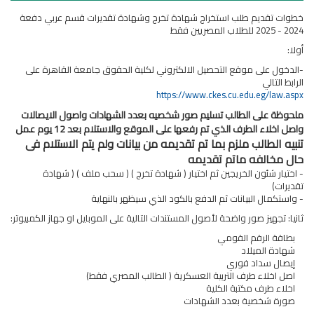
خطوات تقديم طلب استخراج شهادة تخرج وشهادة تقديرات قسم عربي دفعة
2024 - 2025 للطلاب المصريين فقط
أولا:
-الدخول على موقع التحصيل الالكتروني لكلية الحقوق جامعة القاهرة على
الرابط التالي
https://www.ckes.cu.edu.eg/law.aspx
ملحوظة على الطالب تسليم صور شخصيه بعدد الشهادات واصول الايصالات
واصل اخلاء الطرف الذي تم رفعها على الموقع والاستلام بعد 12 يوم عمل
تنبيه الطالب ملزم بما تم تقديمه من بيانات ولم يتم الاستلام فى
حال مخالفه ماتم تقديمه
- اختيار شئون الخريجين ثم اختيار ( شهادة تخرج ) ( سحب ملف ) ( شهادة
تقديرات)
- واستكمال البيانات ثم الدفع بالكود الذي سيظهر بالنهاية
ثانيا: تجهيز صور واضحة لأصول المستندات التالية على الموبايل او جهاز الكمبيوتر:
بطاقة الرقم القومي
شهادة الميلاد
إيصال سداد فوري
اصل اخلاء طرف التربية العسكرية ( الطالب المصري فقط)
اخلاء طرف مكتبة الكلية
صورة شخصية بعدد الشهادات