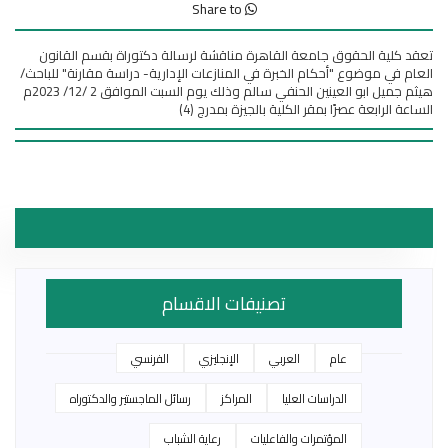
Share to
تعقد كلية الحقوق جامعة القاهرة مناقشة لرسالة دكتوراة بقسم القانون
العام في موضوع "أحكام الخبرة في المنازعات الإدارية- دراسة مقارنة" للباحث/
هيثم جميل ابو العينين الحنفي سالم وذلك يوم السبت الموافق 2 /12/ 2023م
الساعة الرابعة عصرًا بمقر الكلية بالجيزة بمدرج (4)
تصنيفات الاقسام
عام
العربي
الإنجليزي
الفرنسي
الدراسات العليا
المراكز
رسائل الماجستير والدكتوراه
المؤتمرات والفاعليات
رعاية الشباب