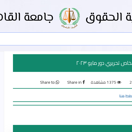
ة الحقوق
جامعة القاه
ص تحريري دور مايو ٢٠٢٣
1375 مشاهدة
Share in
Share to
غط هنا