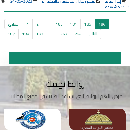
إقرأ المزيد
قسم رسائل الماجستير والدكتوراه
2023-05-24
1151 مشاهدة
186
185
184
183
...
2
1
السابق
التالى
264
263
...
189
188
187
روابط تهمك
عرض لأهم الروابط التى تساعد الطلاب في جميع المجالات