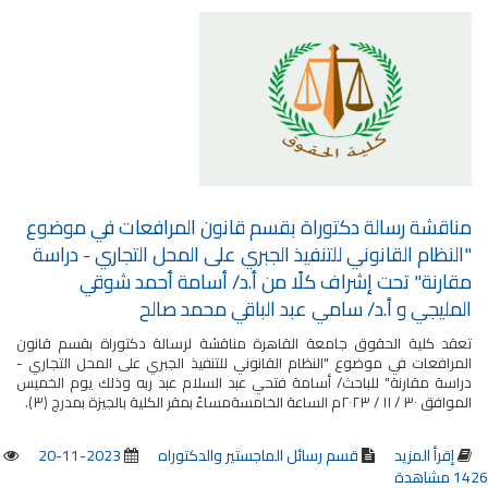
مناقشة رسالة دكتوراة بقسم قانون المرافعات في موضوع
"النظام القانوني للتنفيذ الجبري على المحل التجاري - دراسة
مقارنة" تحت إشراف كلًا من أ.د/ أسامة أحمد شوقي
المليجي و أ.د/ سامي عبد الباقي محمد صالح
تعقد كلية الحقوق جامعة القاهرة مناقشة لرسالة دكتوراة بقسم قانون
المرافعات في موضوع "النظام القانوني للتنفيذ الجبري على المحل التجاري -
دراسة مقارنة" للباحث/ أسامة فتحي عبد السلام عبد ربه وذلك يوم الخميس
الموافق ٣٠ / ١١ / ٢٠٢٣م الساعة الخامسةمساءً بمقر الكلية بالجيزة بمدرج (٣).
إقرأ المزيد
قسم رسائل الماجستير والدكتوراه
2023-11-20
1426 مشاهدة