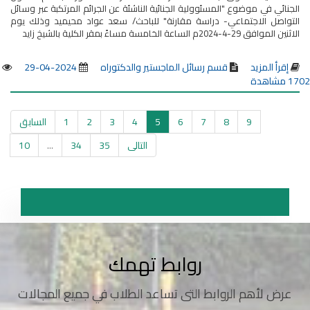
الجنائي في موضوع "المسئوولية الجنائية الناشئة عن الجرائم المرتكبة عبر وسائل
التواصل الاجتماعي- دراسة مقارنة" للباحث/ سعد عواد محيميد وذلك يوم
الاثنين الموافق 29-4-2024م الساعة الخامسة مساءً بمقر الكلية بالشيخ زايد
إقرأ المزيد
قسم رسائل الماجستير والدكتوراه
2024-04-29
1702 مشاهدة
9
8
7
6
5
4
3
2
1
السابق
التالى
35
34
...
10
روابط تهمك
عرض لأهم الروابط التى تساعد الطلاب في جميع المجالات