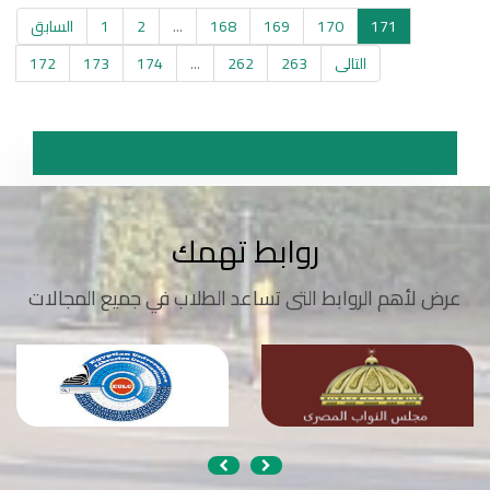
171
170
169
168
...
2
1
السابق
التالى
263
262
...
174
173
172
روابط تهمك
عرض لأهم الروابط التى تساعد الطلاب في جميع المجالات