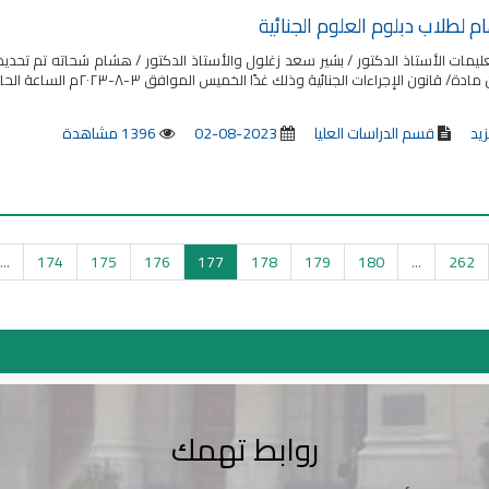
م لطلاب دبلوم العلوم الجنائية
تعليمات الأستاذ الدكتور / بشير سعد زغلول والأستاذ الدكتور / هشام شحاته تم تحد
ون الإجراءات الجنائية وذلك غدًا الخميس الموافق ٣-٨-٢٠٢٣م الساعة الحادية عشرة صباحًا بمقر الكلية بجامعة القاهرة.
زيد
قسم الدراسات العليا
2023-08-02
1396 مشاهدة
...
174
175
176
177
178
179
180
...
262
روابط تهمك