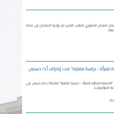
 الأستاذ الدكتور/ سيد طه تم تحديد غدًا الاربعاء الموافق ٩-٨-٢٠٢٣م لاستكمال امتحان الشفوي للطلاب اللذين لم يؤدوا الامتحان في مادة
يزة.
 للمرأة - دراسة مقارنة" تحت إشراف أ.د/ حسنين
ماية الجنائية للمرأة - دراسة مقارنة" للباحثة/ دعاء حسين علي