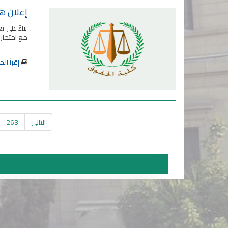
إعلان ها
بناءً على 
مع امتحان مادة/ قان
إقرأ الم
التالى
263