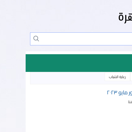
رة
رعاية الشباب
يو ٢٠٢٣