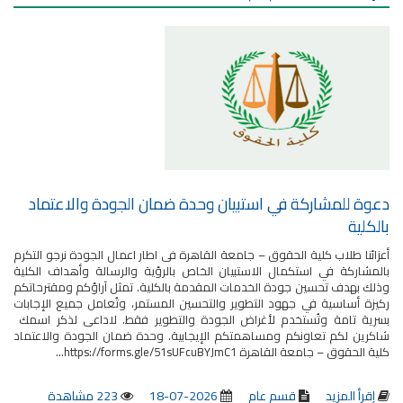
دعوة للمشاركة في استبيان وحدة ضمان الجودة والاعتماد
بالكلية
أعزائنا طلاب كلية الحقوق – جامعة القاهرة فى اطار اعمال الجودة نرجو التكرم
بالمشاركة في استكمال الاستبيان الخاص بالرؤية والرسالة وأهداف الكلية
وذلك بهدف تحسين جودة الخدمات المقدمة بالكلية. تمثل آراؤكم ومقترحاتكم
ركيزة أساسية في جهود التطوير والتحسين المستمر، وتُعامل جميع الإجابات
بسرية تامة وتُستخدم لأغراض الجودة والتطوير فقط. لاداعى لذكر اسمك
شاكرين لكم تعاونكم ومساهمتكم الإيجابية. وحدة ضمان الجودة والاعتماد
كلية الحقوق – جامعة القاهرة https://forms.gle/51sUFcuBYJmC1...
إقرأ المزيد
قسم عام
2026-07-18
223 مشاهدة