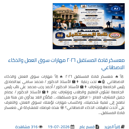
معسكر قادة المستقبل ٢٠٢٦ مهارات سوق العمل والذكاء
الاصطناعي
🚀🔥 معسكر قادة المستقبل ٢٠٢٦ 🔥🚀 مهارات سوق العمل والذكاء
الاصطناعي 🤖💼 تحت رعاية 👨‍🏫 الأستاذ الدكتور / محمد سامي عبدالصادق
رئيس الجامعة وبإشراف 👨‍🏫 الأستاذ الدكتور / أحمد رجب محمد علي نائب رئيس
الجامعة لشئون التعليم والطلاب وبإشراف عام 👨‍🏫 الأستاذ الدكتور / عصام
جميل المشرف العام ✨ انطلق نحو مستقبلك... فصُنّاع الغد يبدأون من هنا! هل
تطمح إلى تنمية شخصيتك، واكتساب مهارات تؤهلك لسوق العمل، والتعرف
على أحدث تطبيقات الذكاء الاصطناعي؟ 🤩 هذه فرصتك للمشاركة في معسكر
قادة المستقبل...
إقرأ المزيد
قسم عام
2026-07-19
316 مشاهدة